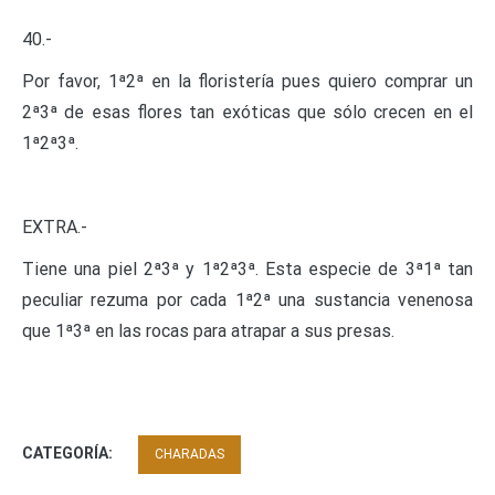
40.-
Por favor, 1ª2ª en la floristería pues quiero comprar un
2ª3ª de esas flores tan exóticas que sólo crecen en el
1ª2ª3ª.
EXTRA.-
Tiene una piel 2ª3ª y 1ª2ª3ª. Esta especie de 3ª1ª tan
peculiar rezuma por cada 1ª2ª una sustancia venenosa
que 1ª3ª en las rocas para atrapar a sus presas.
CATEGORÍA:
CHARADAS