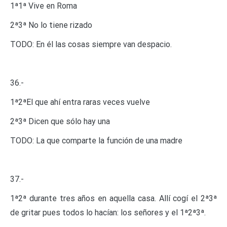
1ª1ª Vive en Roma
2ª3ª No lo tiene rizado
TODO: En él las cosas siempre van despacio.
36.-
1ª2ªEl que ahí entra raras veces vuelve
2ª3ª Dicen que sólo hay una
TODO: La que comparte la función de una madre
37.-
1ª2ª durante tres años en aquella casa. Allí cogí el 2ª3ª
de gritar pues todos lo hacían: los señores y el 1ª2ª3ª.