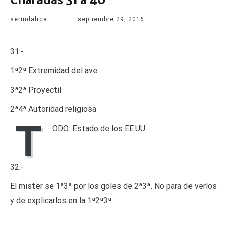
Charadas 31 a 40
serindalica
septiembre 29, 2016
31.-
1ª2ª Extremidad del ave
3ª2ª Proyectil
2ª4ª Autoridad religiosa
T
ODO: Estado de los EE.UU.
32.-
El mister se 1ª3ª por los goles de 2ª3ª. No para de verlos
y de explicarlos en la 1ª2ª3ª.