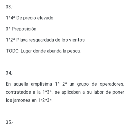
33.-
1ª4ª De precio elevado
3ª Preposición
1ª2ª Playa resguardada de los vientos
TODO: Lugar donde abunda la pesca.
34.-
En aquella amplísima 1ª 2ª un grupo de operadores,
contratados a la 1ª3ª, se aplicaban a su labor de poner
los jamones en 1ª2ª3ª.
35.-