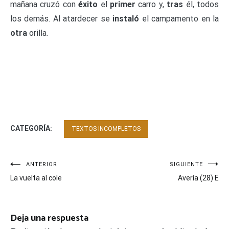
mañana cruzó con
éxito
el
primer
carro y,
tras
él, todos
los demás. Al atardecer se
instaló
el campamento en la
otra
orilla.
CATEGORÍA:
TEXTOS INCOMPLETOS
Navegación
ANTERIOR
SIGUIENTE
La vuelta al cole
Avería (28) E
de
entradas
Deja una respuesta