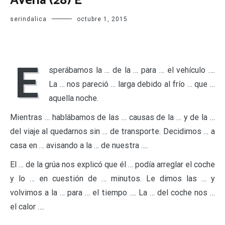
Avería (28) E
serindalica
octubre 1, 2015
E
sperábamos la … de la … para … el vehículo ….
La … nos pareció … larga debido al frío … que …
aquella noche.
Mientras … hablábamos de las … causas de la … y de la …
del viaje al quedarnos sin … de transporte. Decidimos … a
casa en … avisando a la … de nuestra ….
El … de la grúa nos explicó que él … podía arreglar el coche
y lo … en cuestión de … minutos. Le dimos las … y
volvimos a la … para … el tiempo …. La … del coche nos …
el calor ….