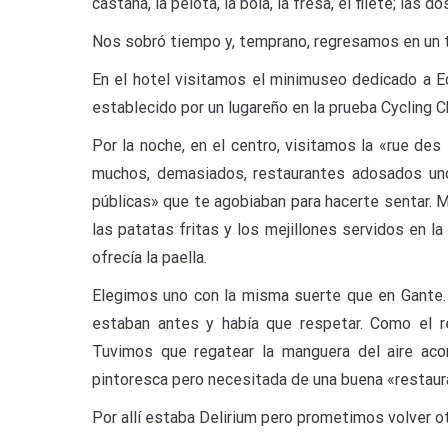
castaña, la pelota, la bola, la fresa, el filete; las d
Nos sobró tiempo y, temprano, regresamos en un tr
En el hotel visitamos el minimuseo dedicado a Ed
establecido por un lugareño en la prueba Cycling C
Por la noche, en el centro, visitamos la «rue de
muchos, demasiados, restaurantes adosados uno 
públicas» que te agobiaban para hacerte sentar. 
las patatas fritas y los mejillones servidos en l
ofrecía la paella.
Elegimos uno con la misma suerte que en Gante.
estaban antes y había que respetar. Como el res
Tuvimos que regatear la manguera del aire acond
pintoresca pero necesitada de una buena «restaur
Por allí estaba Delirium pero prometimos volver ot