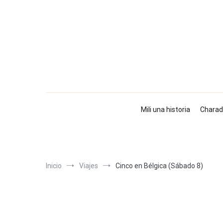
Ir
al
contenido
Mili una historia
Charad
Inicio
Viajes
Cinco en Bélgica (Sábado 8)