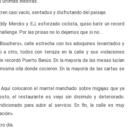
os últimas inéditas.
en casi vacío, sentados y disfrutando del paisaje.
dy Mercks y EJ, esforzado ciclista, quiso batir un record
hallenge. Por las prisas no lo dejamos que si no…
s Bouchers», calle estrecha con los adoquines levantados y
a otro, todos con terraza en la calle y sus «relaciones
Me recordó Puerto Banús. En la mayoría de las mesas lucían
a misma olla donde cocieron. En la mayoría de las cartas se
 Aquí colocaron el mantel manchado sobre migajas que ya
to, el restaurante es viejo sin disimulo y deteriorado.
icionado para subir al servicio. En fin, la calle es muy
ación».
ro día.