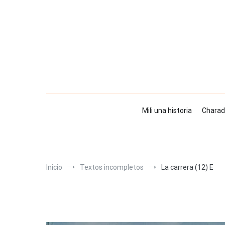
Ir
al
contenido
Mili una historia
Charad
Inicio
Textos incompletos
La carrera (12) E