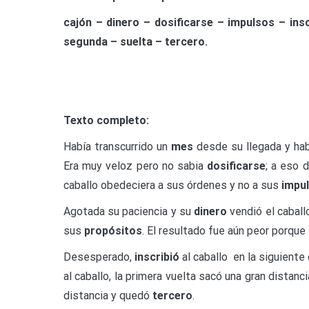
cajón – dinero – dosificarse – impulsos – ins
segunda – suelta – tercero.
Texto completo:
Había transcurrido un
mes
desde su llegada y ha
Era muy veloz pero no sabia
dosificarse
; a eso 
caballo obedeciera a sus órdenes y no a sus
impu
Agotada su paciencia y su
dinero
vendió el caball
sus
propósitos
. El resultado fue aún peor porque
Desesperado,
inscribió
al caballo en la siguiente
al caballo, la primera vuelta sacó una gran distanc
distancia y quedó
tercero
.