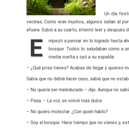
Un día festivo
vecinas. Como eran muchos, algunos salían al porch
afuera. Subió a su cuarto, intentó leer y después do
E
mpezó a pensar en lo logrado hasta ahor
bosque. Todos lo saludaban como a un
media vuelta y oyó a su espalda:
– ¿Qué prisa tienes? Acabas de llegar y quieres 
Sabía que no debía hacer caso, sabía que no estaba
– No quería ser maleducado – dijo. Aunque no sabí
– Pasa. – La voz se volvió más dulce.
– No quiero molestar. ¿Con quién hablo?
– Soy el bosque. Hace tiempo que no vienes y, esta