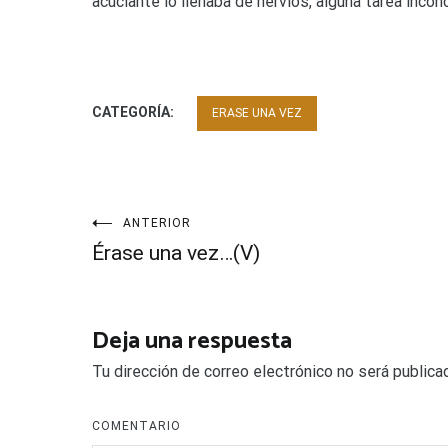
acuciante lo llenaba de nervios, alguna tarea inco
CATEGORÍA:
ERASE UNA VEZ
Navegación
ANTERIOR
Érase una vez…(V)
de
entradas
Deja una respuesta
Tu dirección de correo electrónico no será publica
COMENTARIO