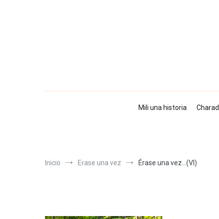
Ir
al
contenido
Mili una historia
Charad
Inicio
Erase una vez
Érase una vez…(VI)