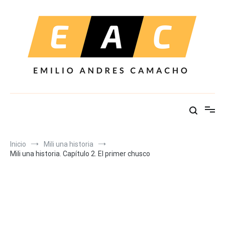
Ir
al
contenido
Inicio
Mili una historia
Mili una historia. Capítulo 2. El primer chusco