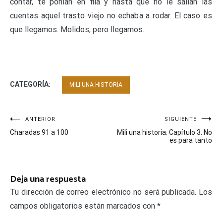
contar, te ponían en fila y hasta que no le salían las
cuentas aquel trasto viejo no echaba a rodar. El caso es
que llegamos. Molidos, pero llegamos.
CATEGORÍA:
MILI UNA HISTORIA
Navegación
ANTERIOR
SIGUIENTE
Charadas 91 a 100
Mili una historia. Capítulo 3. No
de
es para tanto
entradas
Deja una respuesta
Tu dirección de correo electrónico no será publicada.
Los
campos obligatorios están marcados con
*