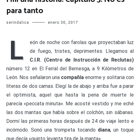
para tanto
serindalica
enero 30, 2017
L
eón de noche con farolas que proyectaban luz
de fuego, tristes, deprimentes. Llegamos al
C.I.R. (Centro de Instrucción de Reclutas)
número 12 en El Ferral del Bernesga, a 9 Kilómetros de
León. Nos señalaron una
compañía
enorme y solitaria con
literas de dos camas. Elegí la de abajo y arriba fue a parar
el optimista, aquel que hasta la pena de muerte le
parecía «peccata minuta». Me acosté vestido y me eché
las dos mantas que había sobre el colchón, sin sábanas.
Dormí las primeras horas después de 24 de viaje lento e
incómodo. Sonó una trompeta tocando
diana
, un toque
que decía «quinto levanta tira de la manta».