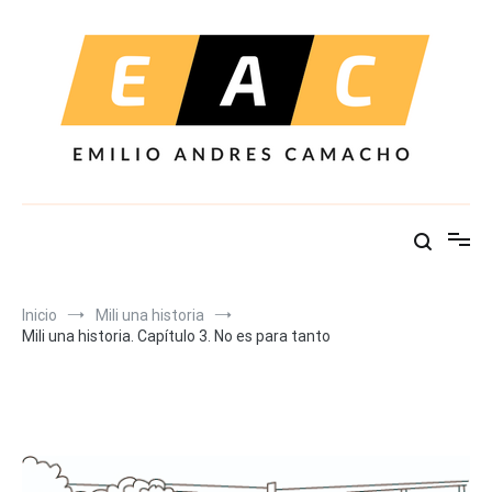
Ir
al
contenido
Inicio
Mili una historia
Mili una historia. Capítulo 3. No es para tanto