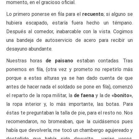
momento, en el gracioso oficial.
Lo primero ponerse en fila para el
recuento
; si alguno se
hubiera escapado, estaría fuera hecho un témpano.
Después al comedor, inabarcable con la vista. Cogimos
una bandeja de autoservicio de acero para recibir un
desayuno abundante.
Nuestras horas
de
paisano
estaban contadas. Tras
ponernos en fila, (otra vez y prometo no repetirlo más
porque a estas alturas ya se han dado cuenta de que
antes de hacer nada el soldado se pone en fila), comenzó
el reparto de la ropa militar, la
de faena
y la de
«bonito»
,
la ropa interior y, lo más importante, las botas. Para
éstas te preguntaban la talla de pie, para el resto no. Nos
recomendaron, no bromeaban, que la cuidásemos pues
había que devolverla; me tocó un chambergo agujereado y
desteñido que había sido devuelto varias veces,