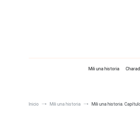
Ir
al
contenido
Mili una historia
Charad
Inicio
Mili una historia
Mili una historia. Capítul