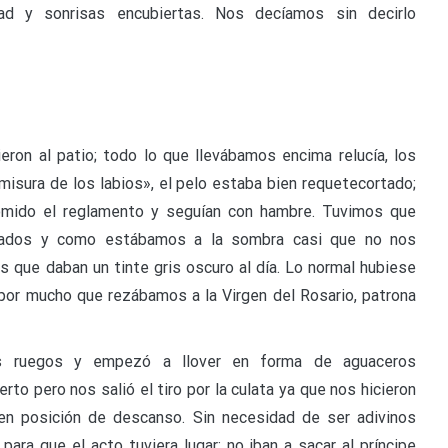
dad y sonrisas encubiertas. Nos decíamos sin decirlo
ieron al patio; todo lo que llevábamos encima relucía, los
isura de los labios», el pelo estaba bien requetecortado;
mido el reglamento y seguían con hambre. Tuvimos que
brados y como estábamos a la sombra casi que no nos
es que daban un tinte gris oscuro al día. Lo normal hubiese
por mucho que rezábamos a la Virgen del Rosario, patrona
s ruegos y empezó a llover en forma de aguaceros
to pero nos salió el tiro por la culata ya que nos hicieron
en posición de descanso. Sin necesidad de ser adivinos
ara que el acto tuviera lugar: no iban a sacar al príncipe