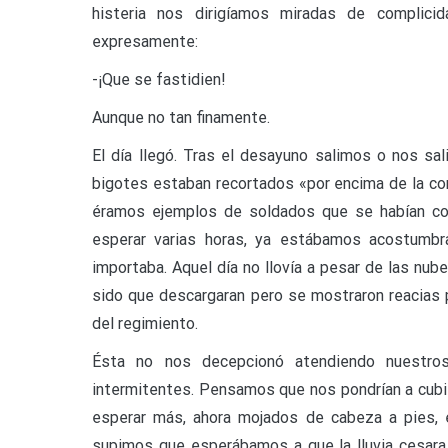
histeria nos dirigíamos miradas de complici
expresamente:
-¡Que se fastidien!
Aunque no tan finamente.
El día llegó. Tras el desayuno salimos o nos sal
bigotes estaban recortados «por encima de la com
éramos ejemplos de soldados que se habían co
esperar varias horas, ya estábamos acostum
importaba. Aquel día no llovía a pesar de las nub
sido que descargaran pero se mostraron reacias 
del regimiento.
Ésta no nos decepcionó atendiendo nuestro
intermitentes. Pensamos que nos pondrían a cubier
esperar más, ahora mojados de cabeza a pies, 
supimos que esperábamos a que la lluvia cesara p