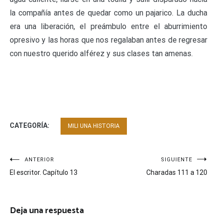
la compañía antes de quedar como un pajarico. La ducha
era una liberación, el preámbulo entre el aburrimiento
opresivo y las horas que nos regalaban antes de regresar
con nuestro querido alférez y sus clases tan amenas.
CATEGORÍA:
MILI UNA HISTORIA
Navegación
ANTERIOR
SIGUIENTE
El escritor. Capítulo 13
Charadas 111 a 120
de
entradas
Deja una respuesta