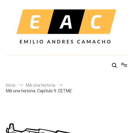
Ir
al
contenido
Inicio
Mili una historia
Mili una historia. Capítulo 9. CETME