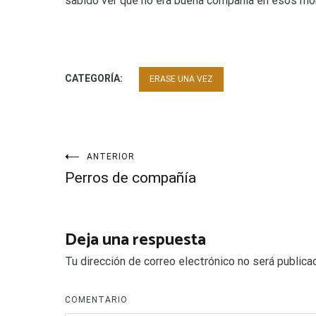
sabido ver que no era buena compañía en esos m
CATEGORÍA:
ERASE UNA VEZ
Navegación
ANTERIOR
Perros de compañía
de
entradas
Deja una respuesta
Tu dirección de correo electrónico no será publica
COMENTARIO