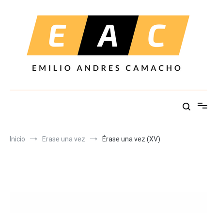
Ir
al
contenido
Inicio
Erase una vez
Érase una vez (XV)